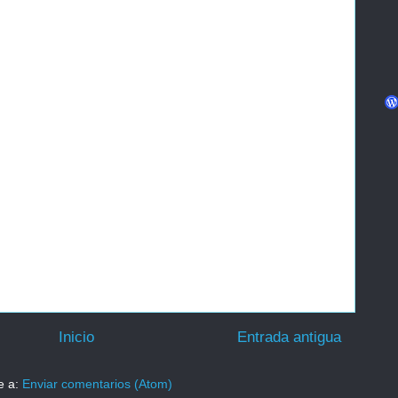
Inicio
Entrada antigua
e a:
Enviar comentarios (Atom)