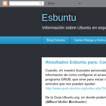
Esbuntu
Información sobre Ubuntu en esp
Blog Esbuntu
Series Manga y Anime
Resultados Esbuntu para: Co
Cuando, en nuestro buscador personali
información de como configurar el arran
programa GRUB, que sirve para iniciar n
artículos que nos pueden ayudar:
http://www.guia-ubuntu.org/index.php?t
De la Guia-Ubuntu.org, en donde podem
(
GR
and
U
nifier
B
ootloader
)