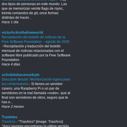
dos tipos de personas en este mundo. Las
que se memorizan veinte flags de rsync,
treinta comandos de git, once formas
distintas de hacer...
Hace 1 día
victorhckinthefreeworld
Recopilación del boletín de noticias de la
Free Software Foundation – agosto de 2026
-
Recopilación y traducción del boletín
mensual de noticias relacionadas con el
software libre publicado por la Free Software
Foundation.
Hace 4 días
ochobitshacenunbyte
Descubre Beszel: Monitorización ligera para
tus contenedores
-
Si tienes un servidor
casero, una Raspberry Pi o un par de
servidores en la mal llamada «nube«, que al
final son servidores de otros, seguro que te
has e...
Hace 2 meses
Trastetes
TrasArco
-
*TrasArco* [image: TrasArco]
*Aquí siempre encontraras la ultima versión