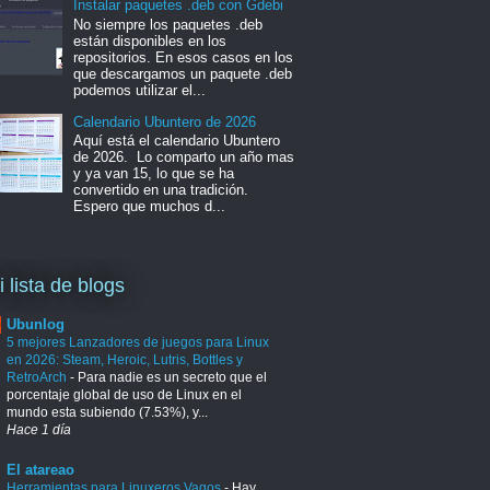
Instalar paquetes .deb con Gdebi
No siempre los paquetes .deb
están disponibles en los
repositorios. En esos casos en los
que descargamos un paquete .deb
podemos utilizar el...
Calendario Ubuntero de 2026
Aquí está el calendario Ubuntero
de 2026. Lo comparto un año mas
y ya van 15, lo que se ha
convertido en una tradición.
Espero que muchos d...
i lista de blogs
Ubunlog
5 mejores Lanzadores de juegos para Linux
en 2026: Steam, Heroic, Lutris, Bottles y
RetroArch
-
Para nadie es un secreto que el
porcentaje global de uso de Linux en el
mundo esta subiendo (7.53%), y...
Hace 1 día
El atareao
Herramientas para Linuxeros Vagos
-
Hay