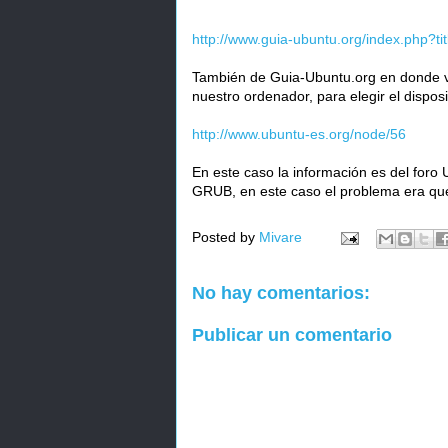
http://www.guia-ubuntu.org/index.php?t
También de Guia-Ubuntu.org en donde v
nuestro ordenador, para elegir el dispo
http://www.ubuntu-es.org/node/56
En este caso la información es del foro
GRUB, en este caso el problema era qu
Posted by
Mivare
No hay comentarios:
Publicar un comentario