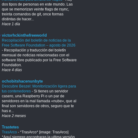
dos tipos de personas en este mundo. Las
que se memorizan veinte flags de rsync,
treinta comandos de git, once formas
distintas de hacer...
Hace 1 día
victorhckinthefreeworld
Recopilación del boletín de noticias de la
Free Software Foundation – agosto de 2026
-
Recopilación y traducción del boletín
mensual de noticias relacionadas con el
software libre publicado por la Free Software
Foundation.
Hace 4 días
ochobitshacenunbyte
Descubre Beszel: Monitorización ligera para
tus contenedores
-
Si tienes un servidor
casero, una Raspberry Pi o un par de
servidores en la mal llamada «nube«, que al
final son servidores de otros, seguro que te
has e...
Hace 2 meses
Trastetes
TrasArco
-
*TrasArco* [image: TrasArco]
*Aquí siempre encontraras la ultima versión