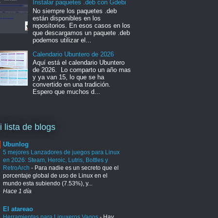
Instalar paquetes .deb con Gdebi
No siempre los paquetes .deb
están disponibles en los
repositorios. En esos casos en los
que descargamos un paquete .deb
podemos utilizar el...
Calendario Ubuntero de 2026
Aquí está el calendario Ubuntero
de 2026. Lo comparto un año mas
y ya van 15, lo que se ha
convertido en una tradición.
Espero que muchos d...
i lista de blogs
Ubunlog
5 mejores Lanzadores de juegos para Linux
en 2026: Steam, Heroic, Lutris, Bottles y
RetroArch
-
Para nadie es un secreto que el
porcentaje global de uso de Linux en el
mundo esta subiendo (7.53%), y...
Hace 1 día
El atareao
Herramientas para Linuxeros Vagos
-
Hay