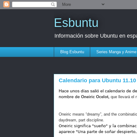
Esbuntu
Información sobre Ubuntu en esp
Blog Esbuntu
Series Manga y Anime
Calendario para Ubuntu 11.10
Hace unos días salió el calendario de de
nombre de
Oneiric Ocelot,
que llevará el
Oneiric means “dreamy”, and the combinatio
daydream, part discipline.
Oneiric significa "sueño" y la combina
aparece "Una parte de soñar despierto, 