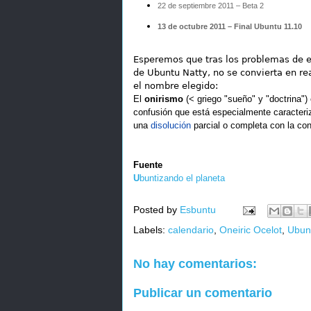
22 de septiembre 2011 – Beta 2
13 de octubre 2011 – Final Ubuntu 11.10
Esperemos que tras los problemas de e
de Ubuntu Natty, no se convierta en re
el nombre elegido:
El
onirismo
(< griego "sueño" y "doctrina")
confusión que está especialmente caracter
una
disolución
parcial o completa con la con
Fuente
U
buntizando el planeta
Posted by
Esbuntu
Labels:
calendario
,
Oneiric Ocelot
,
Ubun
No hay comentarios:
Publicar un comentario