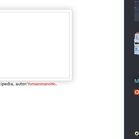
M
ipedia, autor:
.
Yumaesmanolito