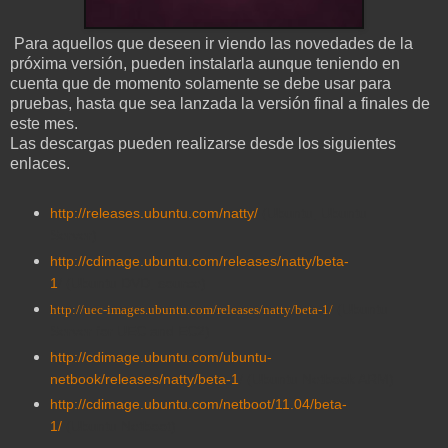
Para aquellos que deseen ir viendo las novedades de la
próxima versión, pueden instalarla aunque teniendo en
cuenta que de momento solamente se debe usar para
pruebas, hasta que sea lanzada la versión final a finales de
este mes.
Las descargas pueden realizarse desde los siguientes
enlaces.
http://releases.ubuntu.com/natty/
(Ubuntu, Ubuntu
Server)
http://cdimage.ubuntu.com/releases/natty/beta-
1
/
(Ubuntu DVD, source)
(Ubuntu
http://uec-images.ubuntu.com/releases/natty/beta-1/
Server for UEC and EC2)
http://cdimage.ubuntu.com/ubuntu-
netbook/releases/natty/beta-1
/ (Ubuntu Netbook ARM)
http://cdimage.ubuntu.com/netboot/11.04/beta-
1/
(Ubuntu Netboot)