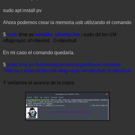
sudo apt install pv
Ahora podemos crear la memoria usb utilizando el comando
$
sudo
time pv
versión_ubuntu.iso
|
sudo dd bs=1M
oflag=sync of=/dev/sd
x
2>/dev/null
En mi caso el comando quedaría.
$
sudo
time pv
/home/miguel/descargas/bionic-desktop-
i386.iso | sudo dd bs=1M oflag=sync of=/dev/sdc 2>/dev/null
Y veríamos el avance de la copia: