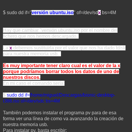
$ sudo dd if="
versión ubuntu.iso
" of=/dev/sd
x
bs=4M
Hay que cambiar "versión ubuntu.iso por el nombre del
fichero que nos hemos descargado.
La
x
debemos sustituirla por el valor que nos ha dado fdisk
para nuestra memoria usb.
Es muy importante tener claro cual es el valor de la x
porque podríamos borrar todos los datos de uno de
nuestros discos.
En mi caso el comando sería:
$
sudo dd if=
/home/miguel/Descargas/bionic-desktop-
i386.iso of=/dev/sdc bs=4M
También podemos instalar el programa pv para de esa
forma ver una línea de como va avanzando la creación de
nuestra memoria usb.
Para instalar pv, basta escribir: