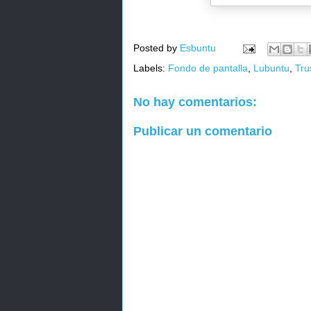
Posted by
Esbuntu
Labels:
Fondo de pantalla
,
Lubuntu
,
Tru
No hay comentarios:
Publicar un comentario