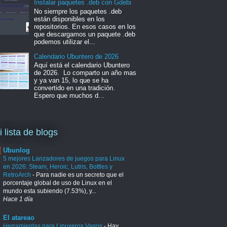
Instalar paquetes .deb con Gdebi
No siempre los paquetes .deb
están disponibles en los
repositorios. En esos casos en los
que descargamos un paquete .deb
podemos utilizar el...
Calendario Ubuntero de 2026
Aquí está el calendario Ubuntero
de 2026. Lo comparto un año mas
y ya van 15, lo que se ha
convertido en una tradición.
Espero que muchos d...
i lista de blogs
Ubunlog
5 mejores Lanzadores de juegos para Linux
en 2026: Steam, Heroic, Lutris, Bottles y
RetroArch
-
Para nadie es un secreto que el
porcentaje global de uso de Linux en el
mundo esta subiendo (7.53%), y...
Hace 1 día
El atareao
Herramientas para Linuxeros Vagos
-
Hay