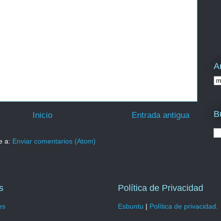
A
B
Inicio
Entrada antigua
e a:
Enviar comentarios (Atom)
s
Política de Privacidad
es
Esbuntu
|
Política de privacidad.