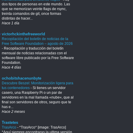
dos tipos de personas en este mundo. Las
que se memorizan veinte flags de rsync,
treinta comandos de git, once formas
distintas de hacer...
Hace 1 día
victorhckinthefreeworld
Recopilación del boletín de noticias de la
Free Software Foundation – agosto de 2026
-
Recopilación y traducción del boletín
mensual de noticias relacionadas con el
software libre publicado por la Free Software
Foundation.
Hace 4 días
ochobitshacenunbyte
Descubre Beszel: Monitorización ligera para
tus contenedores
-
Si tienes un servidor
casero, una Raspberry Pi o un par de
servidores en la mal llamada «nube«, que al
final son servidores de otros, seguro que te
has e...
Hace 2 meses
Trastetes
TrasArco
-
*TrasArco* [image: TrasArco]
*Aquí siempre encontraras la ultima versión