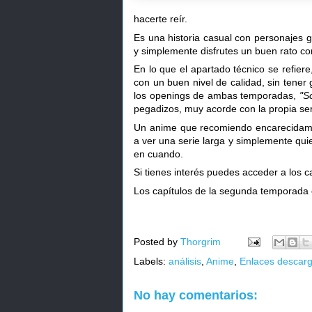
hacerte reír.
Es una historia casual con personajes g
y simplemente disfrutes un buen rato co
En lo que el apartado técnico se refie
con un buen nivel de calidad, sin tene
los openings de ambas temporadas,
"S
pegadizos, muy acorde con la propia ser
Un anime que recomiendo encarecidame
a ver una serie larga y simplemente quie
en cuando.
Si tienes interés puedes acceder a los 
Los capítulos de la segunda temporada
Posted by
Thorgrim
Labels:
análisis
,
Anime
,
Enlaces descar
No hay comentarios: