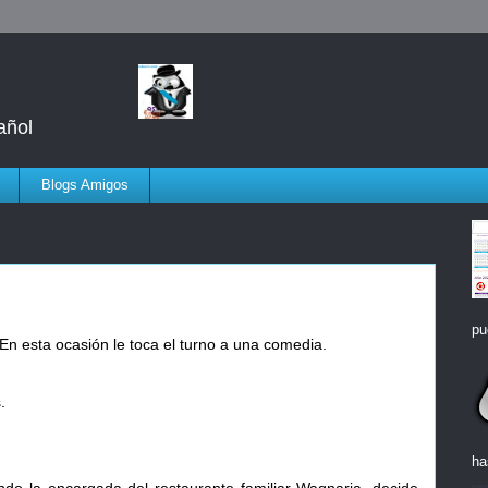
añol
Blogs Amigos
pu
 esta ocasión le toca el turno a una comedia.
.
ha