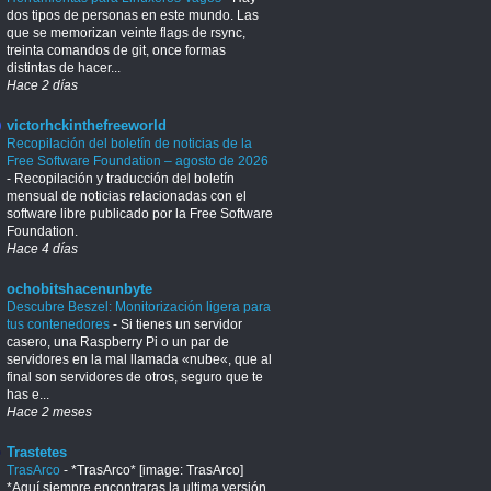
dos tipos de personas en este mundo. Las
que se memorizan veinte flags de rsync,
treinta comandos de git, once formas
distintas de hacer...
Hace 2 días
victorhckinthefreeworld
Recopilación del boletín de noticias de la
Free Software Foundation – agosto de 2026
-
Recopilación y traducción del boletín
mensual de noticias relacionadas con el
software libre publicado por la Free Software
Foundation.
Hace 4 días
ochobitshacenunbyte
Descubre Beszel: Monitorización ligera para
tus contenedores
-
Si tienes un servidor
casero, una Raspberry Pi o un par de
servidores en la mal llamada «nube«, que al
final son servidores de otros, seguro que te
has e...
Hace 2 meses
Trastetes
TrasArco
-
*TrasArco* [image: TrasArco]
*Aquí siempre encontraras la ultima versión