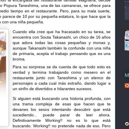
do la encargada del restaurante familiar Wagnaria, decide
do
Popura Taneshima
, una de las camareras, se ofrece para
edio tiempo en el restaurante. Pero, para su mala suerte,
 parece de 10 por su pequeña estatura, lo que hace que la
an con una niña pequeña.
Cuando ella cree que ha fracasado en su tarea, se
encuentra con
Souta Takanashi
, un chico de 16 años
que adora todas las cosas pequeñas y monas y,
aunque Takanashi también la confunde con una niña
de primaria, acepta el trabajo pensando que es una
broma.
Para su sorpresa se da cuenta de que todo esto es
verdad y termina trabajando como mesero en el
M
restaurante junto con Taneshima y un elenco de
personajes a cada cual más extraño, dando lugar a
un sinfín de divertidos e hilarantes sucesos.
Si alguien está buscando una historia profunda, con
una trama compleja de esas que hacen que te
devanes los sesos intentando descubrir que está
sucediendo... puede parar de leer ahora.
Definitivamente Working!! no es lo que está
buscando. Working!! no pretende nada de eso. Pero