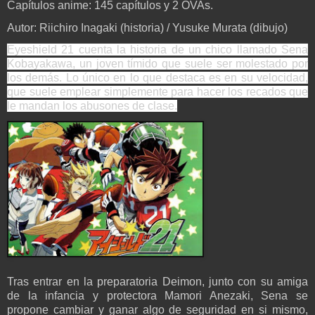
Capítulos anime: 145 capítulos y 2 OVAs.
Autor:
Riichiro Inagaki (historia) / Yusuke Murata (dibujo)
Eyeshield 21
cuenta la historia de un chico llamado Sena
Kobayakawa, un joven tímido que suele ser molestado por
los demás. Lo único en lo que destaca es en su velocidad,
que suele emplear simplemente para hacer los recados que
le mandan los abusones de clase.
Tras entrar en la preparatoria Deimon, junto con su amiga
de la infancia y protectora Mamori Anezaki, Sena se
propone cambiar y ganar algo de seguridad en si mismo,