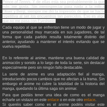
Prince of Tennis.
Y de ellas esta sea probablemente la que
más me gusta. Sin menospreciar para nada a la mítica
Oliver y Benji, siempre me dió la impresión de que se hacía
repetitiva al ser los encuentros tan parecidos. Eso es algo
que no me pasa con Eyeshield.
Cada equipo al que se enfrentan tiene un modo de jugar y
una personalidad muy marcada en sus jugadores, de tal
forma que cada partido resulta totalmente distinto del
anterior, ayudando a mantener el interés evitando que se
vuelva repetitivo.
En lo referente al anime, mantiene una buena calidad de
animación y sonido a lo largo de toda la serie, sin destacar
especialmente pero sin ningún fallo destacable.
La serie de anime es una adaptación fiel al manga,
introduciendo pocos cambios que no afectan a la trama. Sin
embargo el anime no cubre la totalidad de la historia del
manga, quedando la última saga sin animar.
Para que podáis tener una idea de como es el manga
echarle un vistazo en este
enlace
o en este otro
enlace
.
Si queréis saber como es el anime podéis visitar este