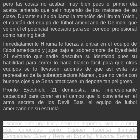
pero las cosas no acaban muy bien pues el primer día
acaba teniendo que salir huyendo de los matones de su
clase. Durante su huida llama la atención de Hiruma Yoichi,
el capitán del equipo de fútbol americano de Deimon, que
ve en él el potencial necesario para ser corredor profesional
como running back.
Inmediatamente Hiruma le fuerza a entrar en el equipo de
fútbol americano y jugar bajo el sobrenombre de Eyeshield
21 evitando que nadie descubra su identidad pues su
habilidad para correr lo haria blanco facil para que otros
equipos se lo llevasen, además de que asi evita las
represalias de la sobreprotectora Mamori, que no vería con
buenos ojos que Sena practicase un deporte tan peligroso.
Pronto Eyeshield 21 demuestra una impresionante
capacidad para correr en el campo que lo convierte en el
arma secreta de los Devil Bats, el equipo de futbol
americano de su escuela.
Estamos ante una típica serie de deportes, similar a otras
más conocidas como
Captain Tsubasa
(llamada
Campeones: Oliver y Benji
en España),
Inazuma Eleven
o